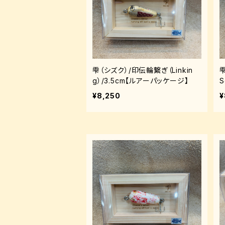
雫（シズク）/印伝輪繋ぎ（Linkin
g）/3.5cm【ルアーパッケージ】
S
¥8,250
¥