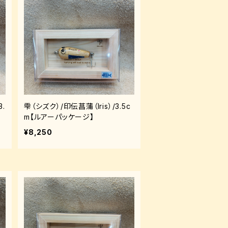
.
雫（シズク）/印伝菖蒲（Iris）/3.5c
m【ルアーパッケージ】
¥8,250