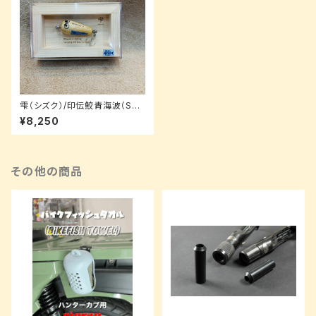
雫（シズク）/印伝鮫青海波（Sha
rk Seigaiha）/3.5cm【ルアー
¥8,250
パッケージ】
その他の商品