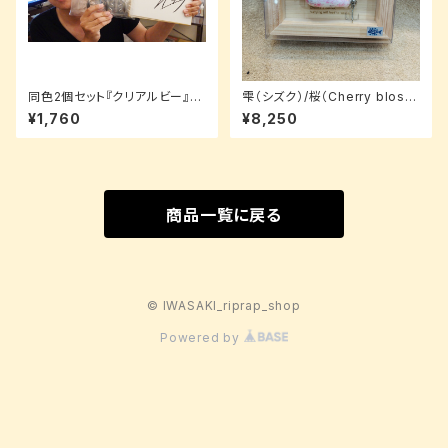
同色2個セット『クリアルビー』H
雫（シズク）/桜（Cherry bloss
AKUA -ハクア（5.4inch）
oms）/3.5cm【ルアーパッケー
¥1,760
¥8,250
ジ】
商品一覧に戻る
© IWASAKI_riprap_shop
Powered by