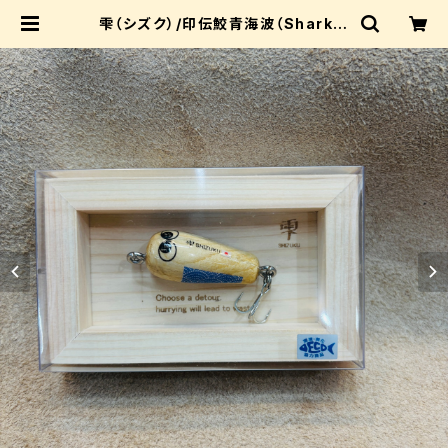
雫（シズク）/印伝鮫青海波（Shark S
eigaiha）/3.5cm【ルアーパッケー
ジ】 | IWASAKI_riprap_shop