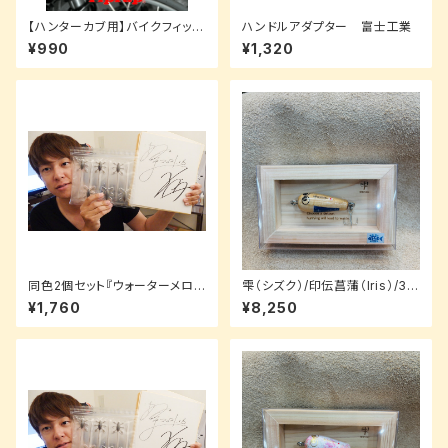
【ハンターカブ用】バイクフィッシ
ハンドルアダプター 富士工業
ュタオル (BikeFish Towel)
¥990
¥1,320
同色2個セット『ウォーターメロ
雫（シズク）/印伝菖蒲（Iris）/3.5
ン』HAKUA -ハクア（5.4inch）
cm【ルアーパッケージ】
¥1,760
¥8,250