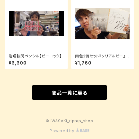
岩翔技閃ペンシル【ピーコック】
同色2個セット『クリアルビー』H
AKUA -ハクア（5.4inch）
¥6,600
¥1,760
商品一覧に戻る
© IWASAKI_riprap_shop
Powered by