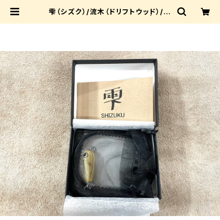
雫（シズク）/流木（ドリフトウッド）/3.
5cm【ネックレスパッケージ】 | IWA
SAKI_riprap_shop