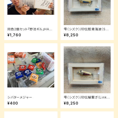
同色2個セット『野池ギル』HAKU
雫（シズク）/印伝鮫青海波（Sha
A -ハクア（5.4inch）
rk Seigaiha）/3.5cm【ルアー
¥1,760
¥8,250
パッケージ】
シバターメジャー
雫（シズク）/印伝輪繋ぎ（Linkin
g）/3.5cm【ルアーパッケージ】
¥400
¥8,250