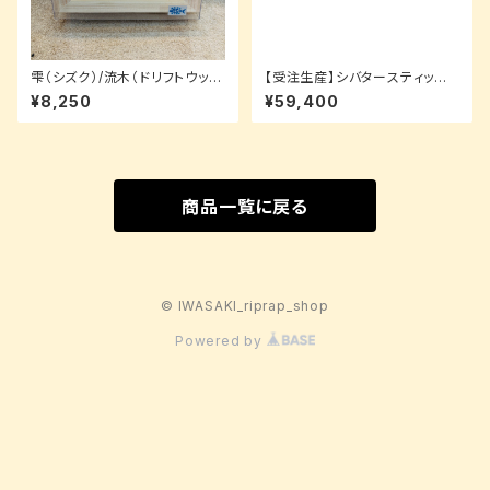
雫（シズク）/流木（ドリフトウッ
【受注生産】シバタースティック
ド）/2.5cm【ルアーパッケージ】
8.2-5X 炎上キック
¥8,250
¥59,400
商品一覧に戻る
© IWASAKI_riprap_shop
Powered by