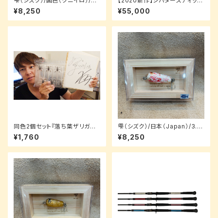
雫（シズク）/国色（クニイロ）/2.
【2020新作】シバタースティック
5cm【ルアーパッケージ】
5.6-XH 炎上フロッグ 【受注生
¥8,250
¥55,000
産】
同色2個セット『落ち葉ザリガニ』
雫（シズク）/日本（Japan）/3.5
HAKUA -ハクア（5.4inch）
cm【ルアーパッケージ】
¥1,760
¥8,250