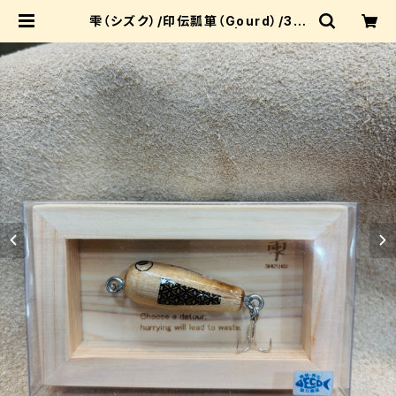
雫（シズク）/印伝瓢箪（Gourd）/3.5
cm【ルアーパッケージ】 | IWASAKI
_riprap_shop