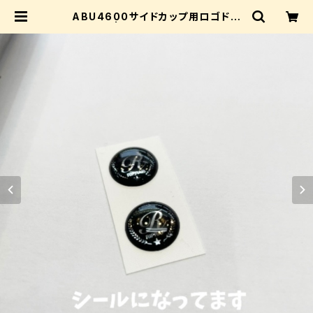
ABU4600サイドカップ用ロゴドー
ムシール | IWASAKI_riprap_sho
p