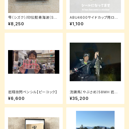
雫（シズク）/印伝鮫青海波（Sha
ABU4600サイドカップ用ロゴ
rk Seigaiha）/3.5cm【ルアー
ドームシール
¥8,250
¥1,100
パッケージ】
岩翔技閃ペンシル【ピーコック】
流鏑馬〔やぶさめ〕58MH 岩翔
技閃 鯰用
¥6,600
¥35,200