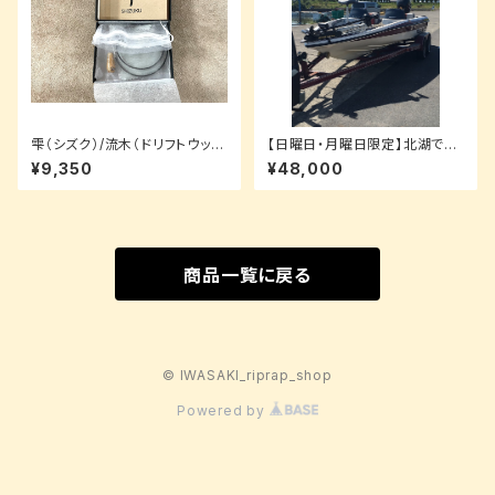
雫（シズク）/流木（ドリフトウッ
【日曜日・月曜日限定】北湖で一
ド）/2.5cm【ネックレスパッケー
日ボートでバス釣りガイド
¥9,350
¥48,000
ジ】
商品一覧に戻る
© IWASAKI_riprap_shop
Powered by