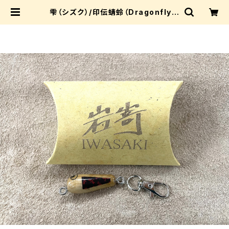
雫（シズク）/印伝蜻蛉（Dragonfly）/
3.5cm【キーホルダーパッケージ】
| IWASAKI_riprap_shop