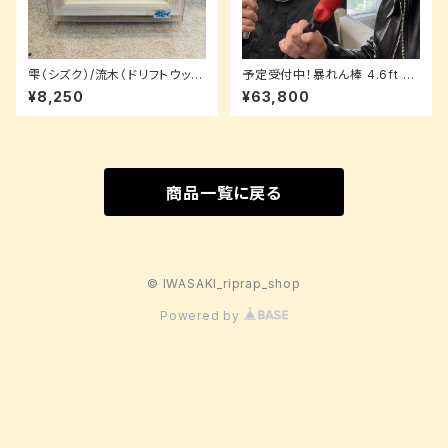
雫（シズク）/流木（ドリフトウッ
予定受付中！暴れん棒 4.6ft PI
ド）/2.5cm【ルアーパッケージ】
STON （茶色）【限定3本】
¥8,250
¥63,800
商品一覧に戻る
© IWASAKI_riprap_shop
Powered by