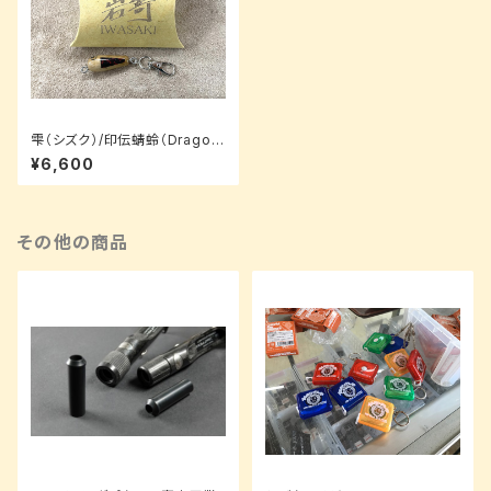
雫（シズク）/印伝蜻蛉（Dragon
fly）/3.5cm【キーホルダーパッ
¥6,600
ケージ】
その他の商品