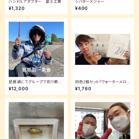
ハンドルアダプター 富士工業
シバターメジャー
¥1,320
¥400
琵琶湖にてグループで釣り教
同色2個セット『ウォーターメロ
室！手ぶらでOK！【欢迎中国客
ン』HAKUA -ハクア（5.4inch）
¥12,000
¥1,760
户】