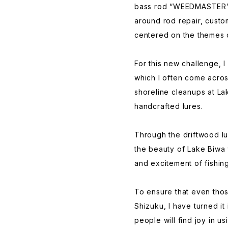
bass rod “WEEDMASTER”,
around rod repair, custo
centered on the themes o
For this new challenge, 
which I often come across
shoreline cleanups at Lak
handcrafted lures.
Through the driftwood lu
the beauty of Lake Biwa 
and excitement of fishin
To ensure that even thos
Shizuku, I have turned it
people will find joy in u