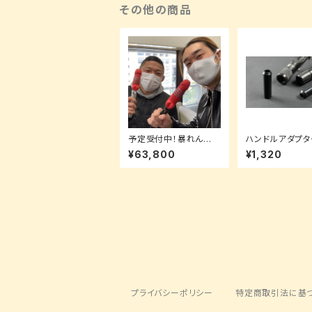
その他の商品
予定受付中！暴れん棒
ハンドルアダプ
4.6ft PISTON （茶色）
士工業
¥63,800
¥1,320
【限定3本】
プライバシーポリシー
特定商取引法に基