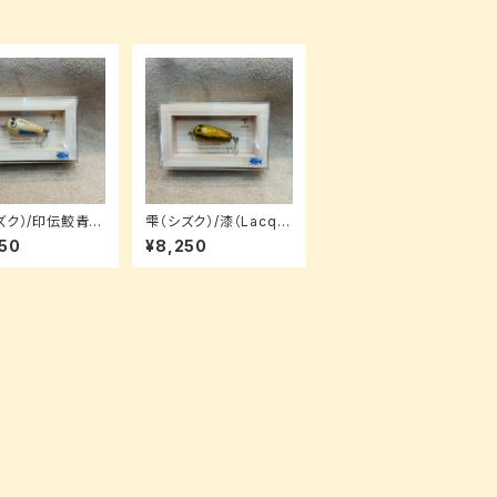
ズク）/印伝鮫青海
雫（シズク）/漆（Lacqu
rk Seigaiha）/
er）/3.5cm【ルアーパッ
50
¥8,250
cm【ルアーパッケー
ケージ】