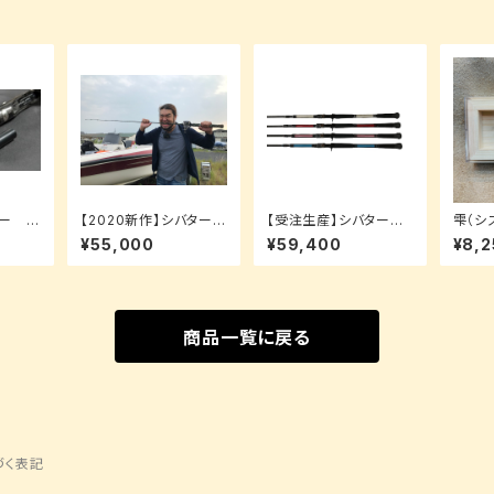
ター 富
【2020新作】シバタース
【受注生産】シバタース
雫（シ
ティック5.6-XH 炎上フ
ティック 8.2-5X 炎上キ
波（Sha
¥55,000
¥59,400
¥8,2
ロッグ 【受注生産】
ック
3.5
ジ】
商品一覧に戻る
づく表記