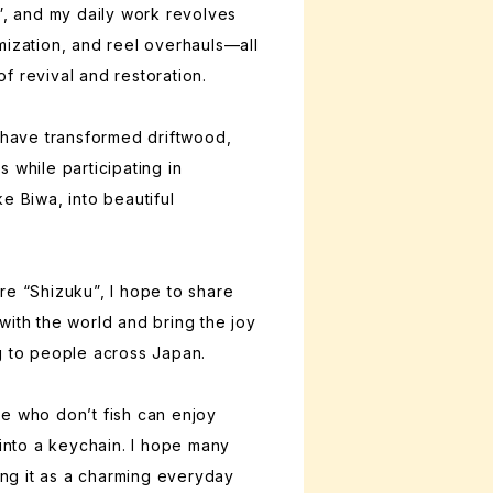
 and my daily work revolves
mization, and reel overhauls—all
f revival and restoration.
I have transformed driftwood,
 while participating in
e Biwa, into beautiful
re “Shizuku”, I hope to share
with the world and bring the joy
g to people across Japan.
e who don’t fish can enjoy
 into a keychain. I hope many
sing it as a charming everyday