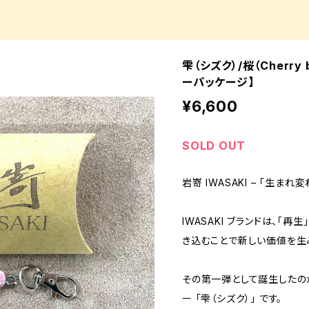
雫（シズク）/桜（Cherry 
ーパッケージ】
¥6,600
SOLD OUT
岩嵜 IWASAKI – 「生ま
IWASAKI ブランドは、「
き込むことで新しい価値を生
その第一弾として誕生したの
ー 「雫（シズク）」 です。