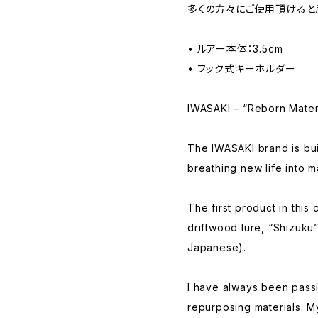
多くの方々にご使用頂けると
• ルアー本体：3.5cm
• フック式キーホルダー
IWASAKI – “Reborn Materi
The IWASAKI brand is buil
breathing new life into m
The first product in this 
driftwood lure, “Shizuku”
Japanese).
I have always been pass
repurposing materials. M