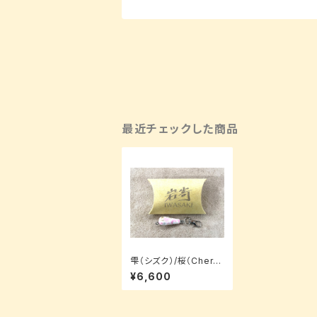
最近チェックした商品
雫（シズク）/桜（Cherry
blossoms）/3.5cm
¥6,600
【キーホルダーパッケー
ジ】